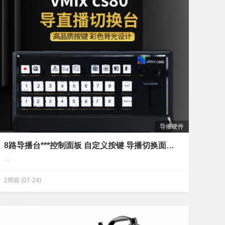
导播硬件
8路导播台***控制面板 自定义按键 导播切换面板 vMix软件专用
…
2周前
(07-24)