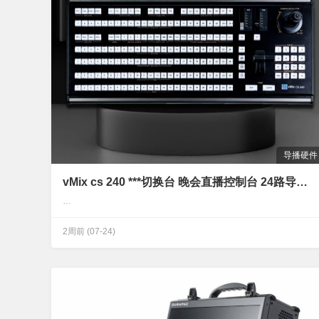
导播硬件
vMix cs 240 ***切换台 晚会直播控制台 24路导播台 虚拟演播室 一键录制
…
2周前
(07-24)