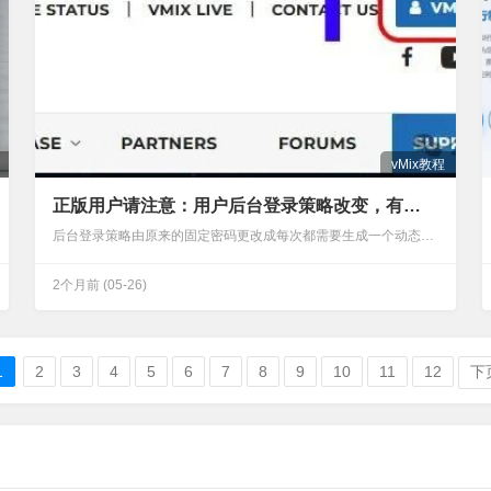
vMix教程
正版用户请注意：用户后台登录策略改变，有些细节你一定要注意
后台登录策略由原来的固定密码更改成每次都需要生成一个动态密码，第一次登录可能会有点懵，过了第一次就好了。本次登录策略的更改使得用户账号更加安全。以至于代理商都有可能无法给你做账号默认恢复。请注意：登录时不要重复提交登录请求，vMix官方邮件发送会有所延时，所以请耐心等待一下。没有进行过邮箱绑定的可以跳过此步，与之前的登录管理方式没有变化下面是登录攻略，还没有使用过目前登录策略的小伙伴一定要看完，不然后果很严重。第一步：进入VMIX.COM官网右上角，点击链接进入登录界面第二步：在右边的登录框输入自己绑定的邮箱地址。然后稍等片刻进入邮箱。第三步：打开绑定的邮箱，找到CODE码第四步：输入邮件中的…
2个月前
(05-26)
1
2
3
4
5
6
7
8
9
10
11
12
下