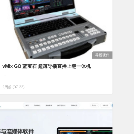
导播硬件
vMix GO 蓝宝石 超薄导播直播上翻一体机
…
2周前
(07-23)