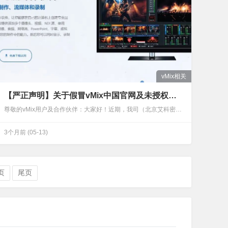
vMix相关
【严正声明】关于假冒vMix中国官网及未授权经销商的欺诈风险警示
尊敬的vMix用户及合作伙伴：大家好！近期，我司（北京艾科密波特科技有限公司）接到多起用户反馈与咨询，称网络上出现了一些仿冒的“vMix中国官网”，且有个别公司在未经vMix官方授权、未经我司允许的情况下，恶意仿造我司官网的版面设计、架构模式及文案内容，并虚假宣称自己是“vMix授权经销商”。假冒网站示例↑这一行为不仅严重侵犯了我司的合法权益，扰乱了市场秩序，更极易误导广大用户，导致用户在不知情的情况下陷入消费陷阱。为了维护您的合法权益，避免您遭受不必要的经济损失与法律风险，北京艾科密波特科技有限公司现郑重声明如下：一、谁是真正的“中国区代理”？北京艾科密波特科技有限公司是vMix官方认证的中…
3个月前
(05-13)
页
尾页