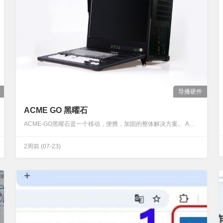
导播硬件
ACME GO 黑曜石
ACME-GO黑曜石是一个移动，便携，加固的整体解决方案。 ACME-GO黑曜石可以灵活切换视频和声音源； 支持PPT播放、实时字幕/比分、视频延时播出、图片/视频/音频素材添加、虚拟抠像、节目播出、音频调节等； 支持多类型信号处理输入，输出，3-4路网络NDI信号远程连线，4路NDI推流，多平台同步流媒体直播。…
2周前
(07-23)