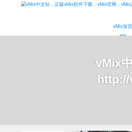
vMix首
vMi
http