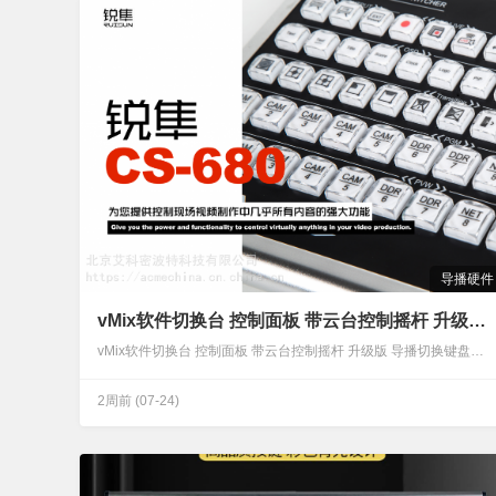
导播硬件
vMix软件切换台 控制面板 带云台控制摇杆 升级版 导播切换键盘
vMix软件切换台 控制面板 带云台控制摇杆 升级版 导播切换键盘锐隼CS-680是?款?持12通道的外挂型现场制作切换键盘。该切换键盘?持MIDI、USB-COM及Joystick协议挂接，您可以结合不同的导播系统所具备强?功能，增强您的现场节?制作活动效果。锐隼CS-680提供标准的通讯接?，可以将外部资源及本地素材通过操作控制，带到整个现场?产过程中。使?该切换控制台允许现场操作?员处理标题、图形、重播和其他显示任务，同时操作员可进?不同通道间的切换?作。…
2周前
(07-24)