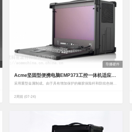
导播硬件
Acme坚固型便携电脑EMP373工控一体机适应恶劣环境
采用重型金属制成。由于具有增加保护的橡胶保险杆和防炫色钢化玻璃，所以此电脑是一个坚固型便携式电脑，这是艰难和恶劣环境的理想选择。由于具备无源背板配置和7个全长扩充槽，所以EMP373的独特设计可为了大部分应用程序自由配置。每个装置都配有双系统冷却侧风机，易于使用扩展端口，以便立即进行系统更新或维护。Acme坚固型便携电脑EMP373工控一体机适应恶劣环境EMP373（双称FlexPAC）是一台坚固型便携电脑，采用重型金属制成。由于具有增加保护的橡胶保险杆和防炫色钢化玻璃，所以此电脑是一个坚固型便携式电脑，这是艰难和恶劣环境的理想选择。由于具备无源背板配置和7个全长扩充槽，所以EMP373的独特…
2周前
(07-24)