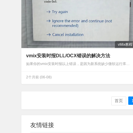
vMix教程
vmix安装时报DLL/OCX错误的解决方法
如果你的vmix安装时报以上错误，是因为新系统缺少微软运行库组件，解决方法也很简单先关闭软件，然后安装缺失的组件，再重新安装即可复制以下链接至浏览器或通过搜索引擎搜索“微软常用运行库合集”，下载并安装微软运行库https://www.onlinedown.net/soft/10041123.htm软件由网络收集，第三方平台提供下载，请仔细甄别广告及捆绑软件…
2个月前
(06-08)
首页
友情链接