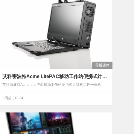
导播硬件
艾科密波特Acme LitePAC移动工作站便携式计算机工控一体机便携机箱
艾科密波特Acme LitePAC移动工作站便携式计算机工控一体机便携机箱LitePAC是一个难以置信的移动平台，原因是它***超薄、超轻的设计构造。其重量只有7.5千克和112mm厚，相当于一台笔记本电脑的大小和重量。尽管它设计轻薄，但LitePAC 仍然可以支持***的英特尔i7处理器，2个全长扩展槽可以自由搭配各种附加卡。此外它还配有一个17.3” 16:9全高清分辨率1920 x 1080液晶显示器。产品名称LitePAC S200(Core i7)LitePAC S200P(i7 CPU - 2PCI Slots)显示17.3", 16:9 Display, 1920 x…
2周前
(07-24)